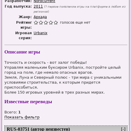
Разработчик:
Nordcurrent
Год выпуска:
2011
(?
первое появление игры на платформе в любом из
регионов
)
Жанр:
Аркада
Рейтинг
голосов еще нет
игры:
Игровая
Urbanix
серия:
Описание игры
Точность и скорость - вот залог победы!
Управляя маленьким буксиром Urbanix, постройте целый
город на поле, где немало опасных врагов.
Земля, Луна и Северный полюс - три мира с уникальными
условиями строительства, к которым придется
приспособиться.
Более 150 игровых уровней в трех разных мирах.
Известные переводы
Всего:
1
Показать фильтр
RUS-03751 (автор неизвестен)
[-]