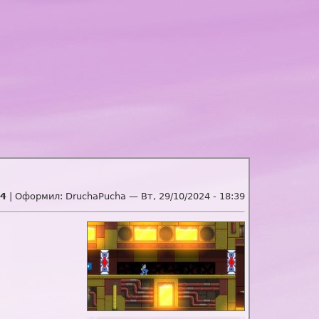
4
| Оформил:
DruchaPucha
—
Вт, 29/10/2024 - 18:39