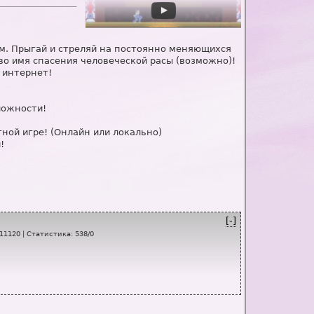
м. Прыгай и стреляй на постоянно меняющихся
во имя спасения человеческой расы (возможно)!
 интернет!
ложности!
ной игре! (Онлайн или локально)
!
[-]
11120
|
Статистика
:
538
/
0