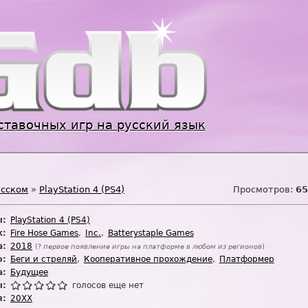
Jump to navigation
ставочных игр на русский язык
усском
»
PlayStation 4 (PS4)
Просмотров:
65
ы:
PlayStation 4 (PS4)
к:
Fire Hose Games
Inc.
Batterystaple Games
а:
2018
(?
первое появление игры на платформе в любом из регионов
)
:
Беги и стреляй
Кооперативное прохождение
Платформер
а:
Будущее
ы:
голосов еще нет
я:
20XX