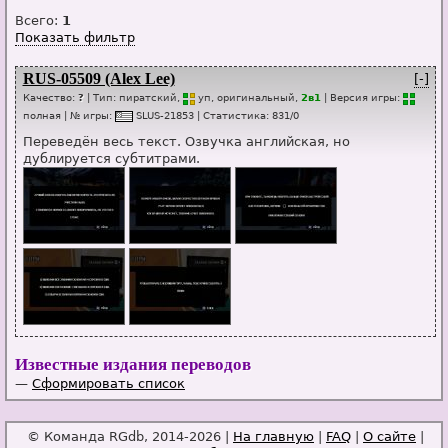
Всего:
1
Показать фильтр
RUS-05509 (Alex Lee)
[-]
Качество:
?
| Тип:
пиратский,
уп
, оригинальный,
2в1
| Версия игры:
п
о
лная
| № игры:
SLUS-21853
|
Статистика
:
831
/
0
Переведён весь текст. Озвучка английская, но
дублируется субтитрами.
Известные издания переводов
—
Сформировать список
© Команда RGdb, 2014-2026 |
На главную
|
FAQ
|
О сайте
|