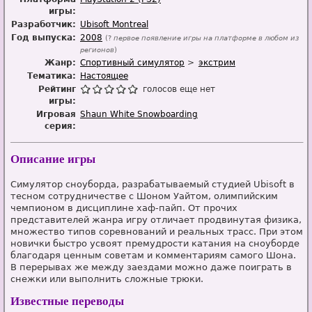
игры:
Разработчик:
Ubisoft Montreal
Год выпуска:
2008
(?
первое появление игры на платформе в любом из
регионов
)
Жанр:
Спортивный симулятор
экстрим
Тематика:
Настоящее
Рейтинг
голосов еще нет
игры:
Игровая
Shaun White Snowboarding
серия:
Описание игры
Симулятор сноуборда, разрабатываемый студией Ubisoft в
тесном сотрудничестве с Шоном Уайтом, олимпийским
чемпионом в дисциплине хаф-пайп. От прочих
представителей жанра игру отличает продвинутая физика,
множество типов соревнований и реальных трасс. При этом
новички быстро усвоят премудрости катания на сноуборде
благодаря ценным советам и комментариям самого Шона.
В перерывах же между заездами можно даже поиграть в
снежки или выполнить сложные трюки.
Известные переводы