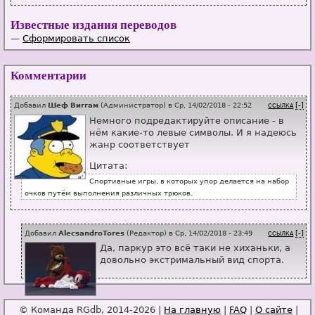
Известные издания переводов
—
Сформировать список
Комментарии
Добавил
Шеф Виггам
(
Администратор
) в
Ср, 14/02/2018 - 22:52
[-]
ССЫЛКА
Немного подредактируйте описание - в
нём какие-то левые символы. И я надеюсь
жанр соответствует
Цитата:
Спортивные игры, в которых упор делается на набор
очков путём выполнения различных трюков.
Добавил
AlecsandroTores
(
Редактор
) в
Ср, 14/02/2018 - 23:49
[-]
ССЫЛКА
Да, паркур это всё таки не хиханьки, а
довольно экстримальный вид спорта.
© Команда RGdb, 2014-2026 |
На главную
|
FAQ
|
О сайте
|