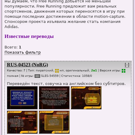
мы думаем, что Free Running добьется не меньшей
популярности. Free Running предложит вам реальных
спортсменов, движения которых переносятся в игру при
помощи последних достижении в области motion-capture.
Спонсором проекта изъявила желание стать компания
Adidas.
Известные переводы
Всего:
1
Показать фильтр
RUS-04523 (NoRG)
[-]
Качество:
?
| Тип:
пиратский,
нп
, оригинальный,
2в1
| Версия игры:
п
о
лная
| № игры:
SL
E
S-54559
|
Статистика
:
1058
/
0
Переведён текст, озвучка на английском без субтитров.