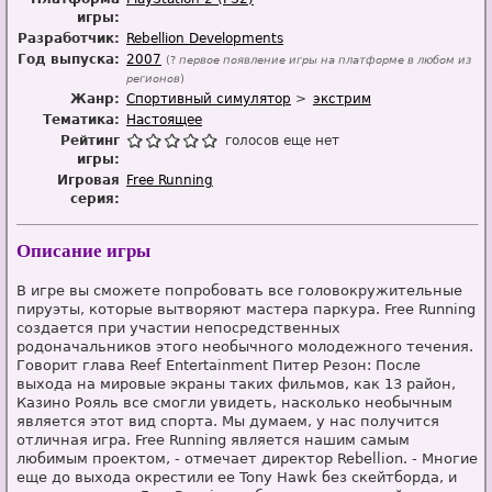
игры:
Разработчик:
Rebellion Developments
Год выпуска:
2007
(?
первое появление игры на платформе в любом из
регионов
)
Жанр:
Спортивный симулятор
экстрим
Тематика:
Настоящее
Рейтинг
голосов еще нет
игры:
Игровая
Free Running
серия:
Описание игры
В игре вы сможете попробовать все головокружительные
пируэты, которые вытворяют мастера паркура. Free Running
создается при участии непосредственных
родоначальников этого необычного молодежного течения.
Говорит глава Reef Entertainment Питер Резон: После
выхода на мировые экраны таких фильмов, как 13 район,
Казино Рояль все смогли увидеть, насколько необычным
является этот вид спорта. Мы думаем, у нас получится
отличная игра. Free Running является нашим самым
любимым проектом, - отмечает директор Rebellion. - Многие
еще до выхода окрестили ее Tony Hawk без скейтборда, и