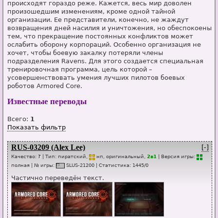
происходят гораздо реже. Кажется, весь мир доволен
произошедшим изменениям, кроме одной тайной
организации. Ее представители, конечно, не жаждут
возвращения дней насилия и уничтожения, но обеспокоены
тем, что прекращение постоянных конфликтов может
ослабить оборону корпораций. Особенно организация не
хочет, чтобы боевую закалку потеряли члены
подразделения Ravens. Для этого создается специальная
тренировочная программа, цель которой –
усовершенствовать умения лучших пилотов боевых
роботов Armored Core.
Известные переводы
Всего:
1
Показать фильтр
RUS-03209 (Alex Lee)
[-]
Качество:
?
| Тип:
пиратский,
нп
, оригинальный,
2в1
| Версия игры:
п
о
лная
| № игры:
SL
U
S-21200
|
Статистика
:
1445
/
0
Частично переведён текст.