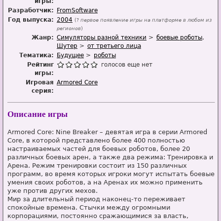
игры:
Разработчик:
FromSoftware
Год выпуска:
2004
(?
первое появление игры на платформе в любом из
регионов
)
Жанр:
Симуляторы разной техники
боевые роботы
Шутер
от третьего лица
Тематика:
Будущее
роботы
Рейтинг
голосов еще нет
игры:
Игровая
Armored Core
серия:
Описание игры
Armored Core: Nine Breaker – девятая игра в серии Armored
Core, в которой представлено более 400 полностью
настраиваемых частей для боевых роботов, более 20
различных боевых арен, а также два режима: Тренировка и
Арена. Режим тренировки состоит из 150 различных
программ, во время которых игроки могут испытать боевые
умения своих роботов, а на Аренах их можно применить
уже против других мехов.
Мир за длительный период наконец-то переживает
спокойные времена. Стычки между огромными
корпорациями, постоянно сражающимися за власть,