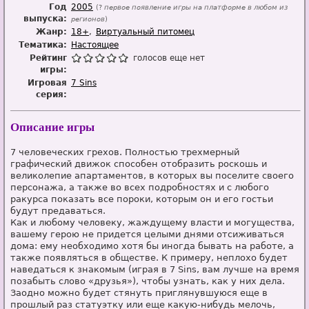
Год
2005
(?
первое появление игры на платформе в любом из
выпуска:
регионов
)
Жанр:
18+
Виртуальный питомец
Тематика:
Настоящее
Рейтинг
голосов еще нет
игры:
Игровая
7 Sins
серия:
Описание игры
7 человеческих грехов. Полностью трехмерный
графический движок способен отобразить роскошь и
великолепие апартаментов, в которых вы поселите своего
персонажа, а также во всех подробностях и с любого
ракурса показать все пороки, которым он и его гостьи
будут предаваться.
Как и любому человеку, жаждущему власти и могущества,
вашему герою не придется целыми днями отсиживаться
дома: ему необходимо хотя бы иногда бывать на работе, а
также появляться в обществе. К примеру, неплохо будет
наведаться к знакомым (играя в 7 Sins, вам лучше на время
позабыть слово «друзья»), чтобы узнать, как у них дела.
Заодно можно будет стянуть приглянувшуюся еще в
прошлый раз статуэтку или еще какую-нибудь мелочь,