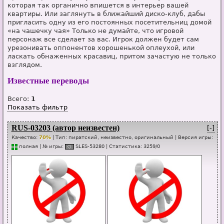
которая так органично впишется в интерьер вашей
квартиры. Или заглянуть в ближайший диско-клуб, дабы
пригласить одну из его постоянных посетительниц домой
«на чашечку чая» Только не думайте, что игровой
персонаж все сделает за вас. Игрок должен будет сам
урезонивать оппонентов хорошенькой оплеухой, или
ласкать обнаженных красавиц, притом зачастую не только
взглядом.
Известные переводы
Всего:
1
Показать фильтр
RUS-03203 (автор неизвестен)
[-]
Качество:
70%
| Тип:
пиратский, неизвестно, оригинальный
| Версия игры:
п
о
лная
| № игры:
SL
E
S-53280
|
Статистика
:
3259
/
0