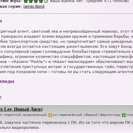
тинг игры:
ваша оценка:
нет
, средняя:
4
(
1
голосов)
вая серия:
James Bond
ы
ретный агент, светский лев и непревзойденный ловелас, этот
 прекрасно владеет всеми видами оружия и приемами борьбы, 
бое транспортное средство, но предпочитает самые шикарные 
ом всегда остается настоящим джентльменом. Его зовут Бонд
но популярной серии голливудских блокбастеров стремительно
афика, огромное количество спецэффектов, настоящая атмосф
мов – «Казино "Рояль"» и «Квант милосердия» обеспечивают м
сплетения преступных интриг и государственных тайн, перестр
ия под покровом ночи – готовы ли вы стать следующим агенто
реводы
р
ex Lee, Новый Диск)
ип:
пиратский, лицензионный,
нп
, перенесённый, сборный
| Версия игры:
п
о
л
0, озвучка частично перенесена с ПК. Из-за того что версии ПК
олько видеоролики.