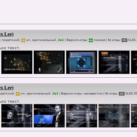
x Lee)
п:
пиратский,
нп
, оригинальный,
2в1
| Версия игры:
п
о
лная
| № игры:
SLES-
ко текст.
x Lee)
иратский,
нп
, оригинальный,
2в1
| Версия игры:
неизвестно
| № игры:
SLES-5
ко текст.