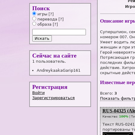
Рей
Игро
Поиск
игры
[?]
перевода
[?]
Описание игр
образа
[?]
Супершпион, сек
номером 007. Он
Умеет водить лю
женщин и при эт
Герой невероят
Сейчас на сайте
Потрясающая гр
1 пользователь.
последних филь
действие. Хитро
AndreykaakaGarip161
скрытные действ
Известные пе
Регистрация
Войти
Всего:
3
Зарегистрироваться
Показать фильт
RUS-04325 (Al
Качество:
100%
| Т
Текст RUS-0241
портированы т