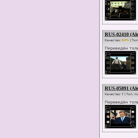
RUS-02410 (Ale
Качество:
60%
| Ти
Переведён толь
RUS-05891 (Ale
Качество:
?
| Тип:
п
Переведён толь