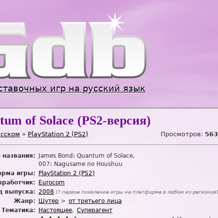
Jump to navigation
ставочных игр на русский язык
tum of Solace (PS2-версия)
усском
»
PlayStation 2 (PS2)
Просмотров:
563
 названия:
James Bond: Quantum of Solace
007: Nagusame no Houshuu
рма игры:
PlayStation 2 (PS2)
зработчик:
Eurocom
д выпуска:
2008
(?
первое появление игры на платформе в любом из регионов
Жанр:
Шутер
от третьего лица
Тематика:
Настоящее
Суперагент