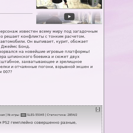
 персонаж известен всему миру под загадочным
но решает конфликты с тонким расчетом.
автомобили. Он выпивает, курит, обожает
. Джеймс Бонд.
 ворвался на новейшие игровые платформы!
ера шпионского боевика и сюжет двух
асштабное, захватывающее и зрелищное
елки и отчаянные погони, взрывной экшен и
м 007?
[-]
ная
| № игры:
SL
E
S-55345
|
Статистика
:
2854
/
2
 и PS2 гемплейно совершенно разные,