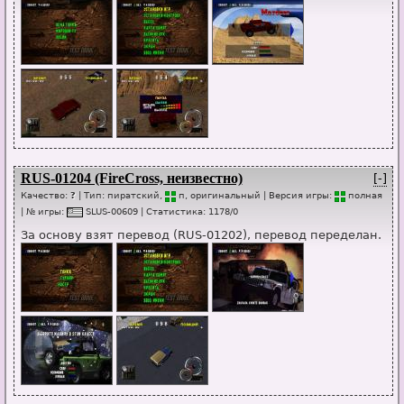
RUS-01204 (FireCross, неизвестно)
[-]
Качество:
?
| Тип:
пиратский,
п
, оригинальный
| Версия игры:
п
о
лная
| № игры:
SL
U
S-00609
|
Статистика
:
1178
/
0
За основу взят перевод (RUS-01202), перевод переделан.