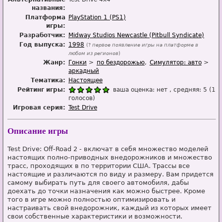
названия:
Платформа
PlayStation 1 (PS1)
игры:
Разработчик:
Midway Studios Newcastle (Pitbull Syndicate)
Год выпуска:
1998
(?
первое появление игры на платформе в
любом из регионов
)
Жанр:
Гонки
по бездорожью
Симулятор: авто
аркадный
Тематика:
Настоящее
Рейтинг игры:
ваша оценка:
нет
, средняя:
5
(
1
голосов)
Игровая серия:
Test Drive
Описание игры
Test Drive: Off-Road 2 - включат в себя множество моделей
настоящих полно-приводных внедорожников и множество
трасс, проходящих в по территории США. Трассы все
настоящие и различаются по виду и размеру. Вам придется
самому выбирать путь для своего автомобиля, дабы
доехать до точки назначения как можно быстрее. Кроме
того в игре можно полностью оптимизировать и
настраивать свой внедорожник, каждый из которых имеет
свои собственные характеристики и возможности.