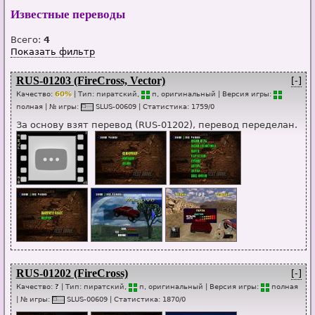
Известные переводы
Всего:
4
Показать фильтр
RUS-01203 (FireCross, Vector)
[-]
Качество:
60%
| Тип:
пиратский,
п
, оригинальный
| Версия игры:
п
о
лная
| № игры:
SL
U
S-00609
|
Статистика
:
1759
/
0
За основу взят перевод (RUS-01202), перевод переделан.
RUS-01202 (FireCross)
[-]
Качество:
?
| Тип:
пиратский,
п
, оригинальный
| Версия игры:
п
о
лная
| № игры:
SL
U
S-00609
|
Статистика
:
1870
/
0