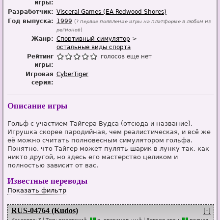
игры:
Разработчик:
Visceral Games (EA Redwood Shores)
Год выпуска:
1999
(?
первое появление игры на платформе в любом из
регионов
)
Жанр:
Спортивный симулятор
остальные виды спорта
Рейтинг
голосов еще нет
игры:
Игровая
CyberTiger
серия:
Описание игры
Гольф с участием Тайгера Вудса (отсюда и название).
Игрушка скорее пародийная, чем реалистическая, и всё же
её можно считать полновесным симулятором гольфа.
Понятно, что Тайгер может пулять шарик в лунку так, как
никто другой, но здесь его мастерство целиком и
полностью зависит от вас.
Известные переводы
Показать фильтр
RUS-04764 (Kudos)
[-]
Качество:
?
| Тип:
пиратский,
п
, оригинальный
| Версия игры:
п
о
лная