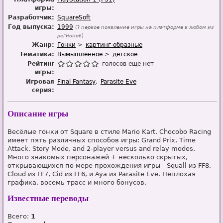
игры:
Разработчик:
SquareSoft
Год выпуска:
1999
(?
первое появление игры на платформе в любом из
регионов
)
Жанр:
Гонки
картинг-образные
Тематика:
Вымышленное
детское
Рейтинг
голосов еще нет
игры:
Игровая
Final Fantasy
Parasite Eve
серия:
Описание игры
Весёлые гонки от Square в стиле Mario Kart. Chocobo Racing
имеет пять различных способов игры: Grand Prix, Time
Attack, Story Mode, and 2-player versus and relay modes.
Много знакомых персонажей + несколько скрытых,
открывающихся по мере прохождения игры - Squall из FF8,
Cloud из FF7, Cid из FF6, и Aya из Parasite Eve. Неплохая
графика, восемь трасс и много бонусов.
Известные переводы
Всего:
1