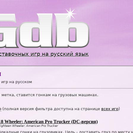
Jump to navigation
ставочных игр на русский язык
и
игр на русском
метка, ставится гонкам на грузовых машинах.
р
(полная версия фильтра доступна на странице
всех игр
)
18 Wheeler: American Pro Trucker (DC-версия)
Eighteen Wheeler: American Pro Trucker
Аркадные гонки на грузовиках. Цель - доставить груз по месту