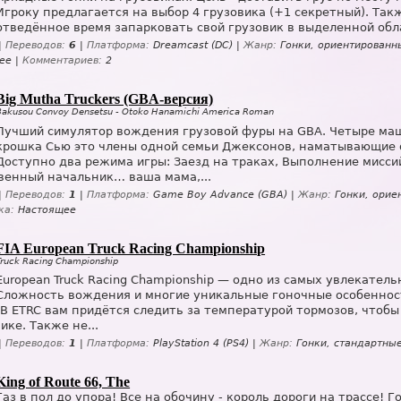
Игроку предлагается на выбор 4 грузовика (+1 секретный). Так
отведённое время запарковать свой грузовик в выделенной обл
|
Переводов:
6
|
Платформа:
Dreamcast (DC) |
Жанр:
Гонки, ориентированны
ее |
Комментариев:
2
Big Mutha Truckers (GBA-версия)
Bakusou Convoy Densetsu - Otoko Hanamichi America Roman
Лучший симулятор вождения грузовой фуры на GBA. Четыре маши
крошка Сью это члены одной семьи Джексонов, наматывающие о
Доступно два режима игры: Заезд на траках, Выполнение мисси
венный начальник… ваша мама,...
|
Переводов:
1
|
Платформа:
Game Boy Advance (GBA) |
Жанр:
Гонки, орие
ка:
Настоящее
FIA European Truck Racing Championship
Truck Racing Championship
European Truck Racing Championship — одно из самых увлекател
Сложность вождения и многие уникальные гоночные особеннос
. В ETRC вам придётся следить за температурой тормозов, чтоб
ике. Также не...
|
Переводов:
1
|
Платформа:
PlayStation 4 (PS4) |
Жанр:
Гонки, стандартные
King of Route 66, The
Газ в пол до упора! Все на обочину - король дороги на трассе!