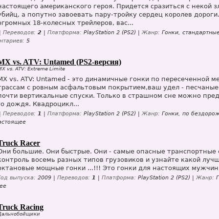
настоящего американского героя. Придется сразиться с некой 
убийц, а попутно завоевать пару-тройку сердец королев дороги
огромных 18-колесных трейлеров, вас...
|
Переводов:
2
|
Платформа:
PlayStation 2 (PS2) |
Жанр:
Гонки, стандартные
нтариев:
5
MX vs. ATV: Untamed (PS2-версия)
MX vs. ATV: Extreme Limite
MX vs. ATV: Untamed - это динамичные гонки по пересеченной м
трассам с ровным асфальтовым покрытием,ваш удел - песчаные
почти вертикальные спуски. Только в страшном сне можно пред
о дождя. Квадроцикл...
|
Переводов:
1
|
Платформа:
PlayStation 2 (PS2) |
Жанр:
Гонки, по бездорож
стоящее
Truck Racer
Они большие. Они быстрые. Они - самые опасные транспортные с
контроль восемь разных типов грузовиков и узнайте какой лучш
октановые мощные гонки ...!!! Это гонки для настоящих мужчин
Год выпуска:
2009 |
Переводов:
1
|
Платформа:
PlayStation 2 (PS2) |
Жанр:
Г
ее
Truck Racing
Дальнобойщики