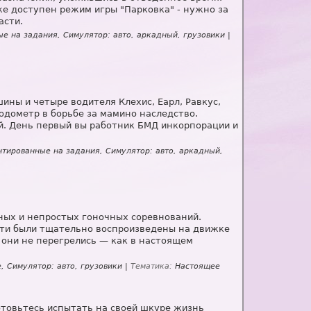
же доступен режим игры "Парковка" - нужно за
асти.
е на задания, Симулятор: авто, аркадный, грузовики |
ны и четыре водителя Клехис, Еарл, Равкус,
дометр в борьбе за мамино наследство.
й. День первый вы работник БМД инкорпорации и
нтированные на задания, Симулятор: авто, аркадный,
ьных и непростых гоночных соревнований.
ти были тщательно воспроизведены на движке
ы они не перегрелись — как в настоящем
, Симулятор: авто, грузовики |
Тематика:
Настоящее
 Готовьтесь испытать на своей шкуре жизнь