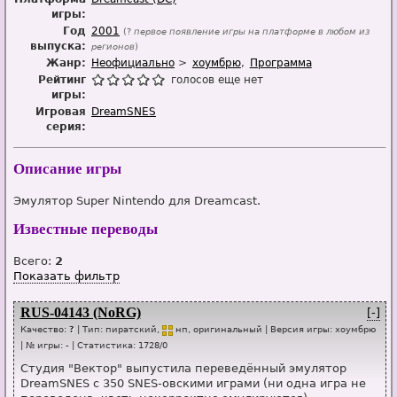
игры:
Год
2001
(?
первое появление игры на платформе в любом из
выпуска:
регионов
)
Жанр:
Неофициально
хоумбрю
Программа
Рейтинг
голосов еще нет
игры:
Игровая
DreamSNES
серия:
Описание игры
Эмулятор Super Nintendo для Dreamcast.
Известные переводы
Всего:
2
Показать фильтр
RUS-04143 (NoRG)
[-]
Качество:
?
| Тип:
пиратский,
нп
, оригинальный
| Версия игры:
хоумбрю
| № игры:
-
|
Статистика
:
1728
/
0
Студия "Вектор" выпустила переведённый эмулятор
DreamSNES с 350 SNES-овскими играми (ни одна игра не