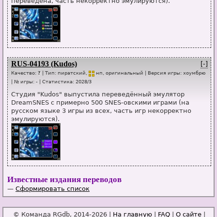
переведена, часть некорректно эмулируются).
RUS-04193 (Kudos)
[-]
Качество:
?
| Тип:
пиратский,
нп
, оригинальный
| Версия игры:
хоумбрю
| № игры:
-
|
Статистика
:
2028
/
3
Студия "Kudos" выпустила переведённый эмулятор
DreamSNES с примерно 500 SNES-овскими играми (на
русском языке 3 игры из всех, часть игр некорректно
эмулируются).
Известные издания переводов
—
Сформировать список
© Команда RGdb, 2014-2026 |
На главную
|
FAQ
|
О сайте
|