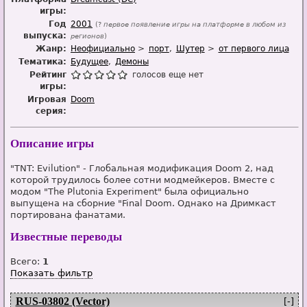
игры:
Год
2001
(?
первое появление игры на платформе в любом из
выпуска:
регионов
)
Жанр:
Неофициально
порт
Шутер
от первого лица
Тематика:
Будущее
Демоны
Рейтинг
голосов еще нет
игры:
Игровая
Doom
серия:
Описание игры
"TNT: Evilution" - Глобальная модификация Doom 2, над
которой трудилось более сотни модмейкеров. Вместе с
модом "The Plutonia Experiment" была официально
выпущена на сборние "Final Doom. Однако на Дримкаст
портирована фанатами.
Известные переводы
Всего:
1
Показать фильтр
RUS-03802 (Vector)
[-]