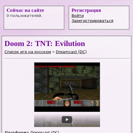
Сейчас на сайте
Регистрация
0 пользователей.
Войти
Зарегистрироваться
Doom 2: TNT: Evilution
Список игр на русском
»
Dreamcast (DC)
Платформа
Dreamcast (DC)