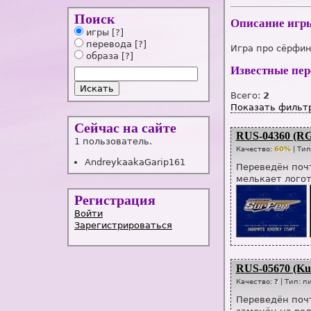
Поиск
Описание игр
игры
[?]
перевода
[?]
Игра про сёрфин
образа
[?]
Известные пе
Всего:
2
Показать фильт
Сейчас на сайте
RUS-04360 (RG
1 пользователь.
Качество:
60%
| Ти
AndreykaakaGarip161
Переведён почт
мелькает логот
Регистрация
Войти
Зарегистрироваться
RUS-05670 (Ku
Качество:
?
| Тип:
п
Переведён почт