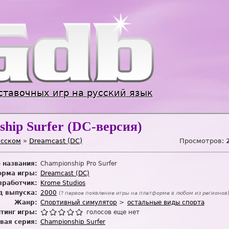
Jump to navigation
ставочных игр на русский язык
hip Surfer (DC-версия)
усском
»
Dreamcast (DC)
Просмотров:
 названия:
Championship Pro Surfer
рма игры:
Dreamcast (DC)
зработчик:
Krome Studios
д выпуска:
2000
(?
первое появление игры на платформе в любом из регионов
Жанр:
Спортивный симулятор
остальные виды спорта
тинг игры:
голосов еще нет
вая серия:
Championship Surfer