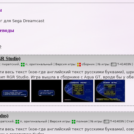
ы
г для Sega Dreamcast
реводы
р
R Studio)
п:
пиратский,
п
, оригинальный
| Версия игры:
сб
о
рник
| № игры:
T-41403N
|
и весь текст (кое-где английский текст русскими буквами), шр
ип RGR Studio. Игра вышла в сборнике с Aqua GT, вроде бы у об
dos)
иратский,
п
, оригинальный
| Версия игры:
п
о
лная
| № игры:
T-41403N
|
Стат
и весь текст (кое-где английский текст русскими буквами), озв