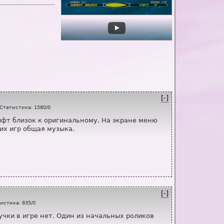
[-]
Статистика
:
1580
/
0
ифт близок к оригинальному. На экране меню
еих игр общая музыка.
[-]
истика
:
835
/
0
учки в игре нет. Один из начальных роликов