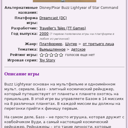
Альтернативные
Disney/Pixar Buzz Lightyear of Star Command
названия:
Платформа
Dreamcast (DC)
игры:
Разработчик:
Traveller's Tales (TT Games)
Год выпуска:
2000
(?
первое появление игры на платформе в
любом из регионов
)
Жанр:
Платформер
Шутер
от третьего лица
Тематика:
Вымышленное
детское
Рейтинг игры:
голосов еще нет
Игровая серия:
Toy Story
Описание игры
Buzz Lightyear основан на мультфильме и одноимённом
мульт. сериале. Базз - элитный космический рейнджер,
который путешествует от планеты к планете охотясь на
пришельцев. В этой игре вы управляете Базом в 14 миссиях
на 8 различных планетах. В каждой миссии вы должны на
перегонки прийти к финишу первым.
На самом деле, Базз – не просто игрушка, которая дружит с
ковбойчиком Вуди, а самый настоящий космический
рейнджер. Рейнджеры – это такие личности, которые