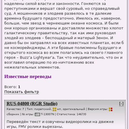
наделены силой власти и законности. Гоняются за
преступниками и вершат свой суровый, но справедливый
суд. А мошенников и злодеев развелось в те далекие
времена будущего предостаточно. Имелось их, наверное,
больше, чем звезд в чернеющем океане космоса. И были
они хорошо организованы и доставляли множество хлопот
галактическому правительству, так как ими руководил
злодей из злодеев – беспощадный и матерый Зенон. И
давно бы он заправлял на всех известных планетах, если б
не косморейнджеры. А эти бравые полисмены будущего и
открытого космоса во всем полагались на своего главного
героя – Buzz’a Lightyear’a. Так что неудивительно, что он и
возглавил операцию по из-ничтожению всех
нежелательных элементов.
Известные переводы
Всего:
1
Показать фильтр
RUS-04800 (RGR Studio)
[-]
Качество:
?
| Тип:
пиратский,
нп
, оригинальный
| Версия игры:
сб
о
рник
| № игры:
T-13007N
|
Статистика
:
1467
/
0
Переведён текст и озвучены видеоролики на движке
игры, FMV ролики вырезаны.