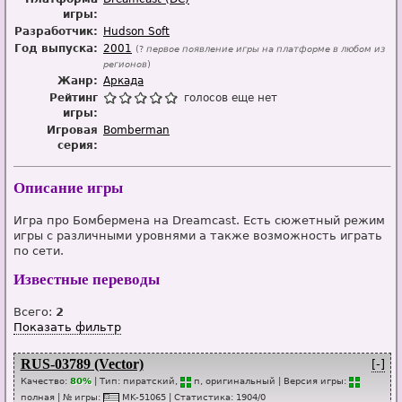
игры:
Разработчик:
Hudson Soft
Год выпуска:
2001
(?
первое появление игры на платформе в любом из
регионов
)
Жанр:
Аркада
Рейтинг
голосов еще нет
игры:
Игровая
Bomberman
серия:
Описание игры
Игра про Бомбермена на Dreamcast. Есть сюжетный режим
игры с различными уровнями а также возможность играть
по сети.
Известные переводы
Всего:
2
Показать фильтр
RUS-03789 (Vector)
[-]
Качество:
80%
| Тип:
пиратский,
п
, оригинальный
| Версия игры:
п
о
лная
| № игры:
MK-51065
|
Статистика
:
1904
/
0