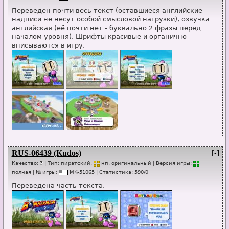
Переведён почти весь текст (оставшиеся английские
надписи не несут особой смысловой нагрузки), озвучка
английская (её почти нет - буквально 2 фразы перед
началом уровня). Шрифты красивые и органично
вписываются в игру.
RUS-06439 (Kudos)
[-]
Качество:
?
| Тип:
пиратский,
нп
, оригинальный
| Версия игры:
п
о
лная
| № игры:
MK-51065
|
Статистика
:
590
/
0
Переведена часть текста.