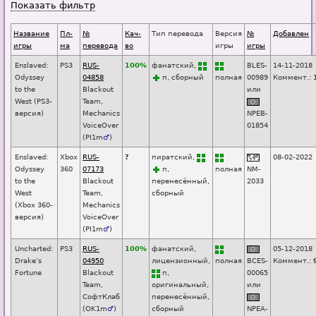
Показать фильтр
Название
Пл-
№
Кач-
Тип перевода
Версия
№
Добавлен
игры
ма
перевода
во
игры
игры
Enslaved:
PS3
RUS-
100%
фанатский,
BLES-
14-11-2018
Odyssey
04858
п
, сборный
п
о
лная
00989
Коммент.:
to the
Blackout
или
West (PS3-
Team,
версия)
Mechanics
NPEB-
VoiceOver
01854
(
PI1m
♂
)
Enslaved:
Xbox
RUS-
?
пиратский,
08-02-2022
Odyssey
360
07173
п
,
п
о
лная
NM-
to the
Blackout
перенесённый,
2033
West
Team,
сборный
(Xbox 360-
Mechanics
версия)
VoiceOver
(
PI1m
♂
)
Uncharted:
PS3
RUS-
100%
фанатский,
05-12-2018
Drake’s
04950
лицензионный,
п
о
лная
BCES-
Коммент.:
Fortune
Blackout
п
,
00065
Team,
оригинальный,
или
СофтКлаб
перенесённый,
(
OK1m
♂
)
сборный
NPEA-