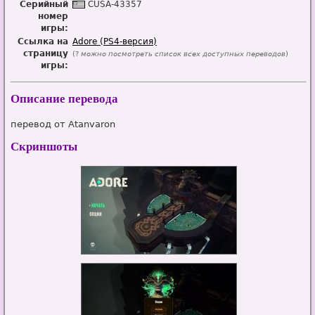
Серийный
CUSA-43357
номер
игры:
Ссылка на
Adore (PS4-версия)
страницу
(?
можно посмотреть список всех доступных переводов
)
игры:
Описание перевода
перевод от Atanvaron
Скриншоты