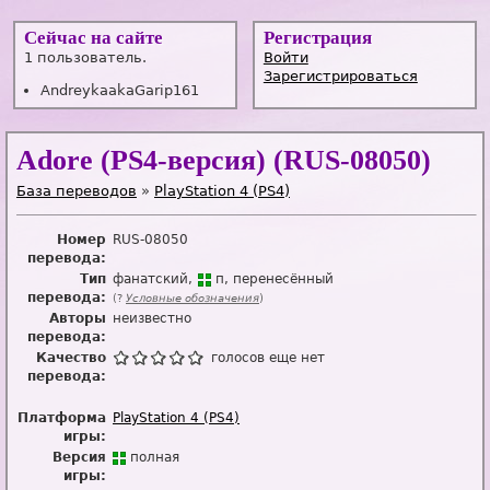
Сейчас на сайте
Регистрация
1 пользователь.
Войти
Зарегистрироваться
AndreykaakaGarip161
Adore (PS4-версия) (RUS-08050)
База переводов
»
PlayStation 4 (PS4)
Номер
RUS-08050
перевода:
Тип
фанатский
п
перенесённый
перевода:
(?
Условные обозначения
)
Авторы
неизвестно
перевода:
Качество
голосов еще нет
перевода:
Платформа
PlayStation 4 (PS4)
игры:
Версия
п
о
лная
игры: