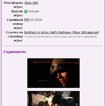
Платформа
Xbox 360
игры:
Версия
п
о
лная
игры:
Серийный
US-2026
номер
игры:
Ссылка на
Brothers in Arms: Hell's Highway (Xbox 360-версия)
страницу
(?
можно посмотреть список всех доступных переводов
)
игры:
Скриншоты