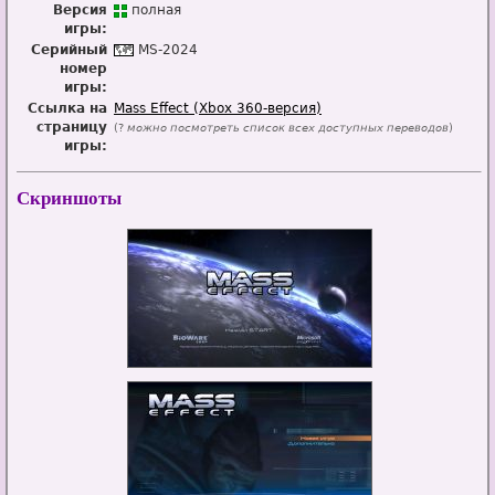
Версия
п
о
лная
игры:
Серийный
MS-2024
номер
игры:
Ссылка на
Mass Effect (Xbox 360-версия)
страницу
(?
можно посмотреть список всех доступных переводов
)
игры:
Скриншоты