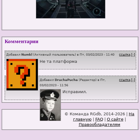
Комментарии
Добавил
Numkl
(
Активный пользователь
) в
Пт, 03/02/2023 - 11:40
[-]
ССЫЛКА
Не та платформа
Добавил
DruchaPucha
(
Редактор
) в
Пт,
[-]
ССЫЛКА
03/02/2023 - 11:56
Исправиил.
© Команда RGdb, 2014-2026 |
На
главную
|
FAQ
|
О сайте
|
Правообладателям