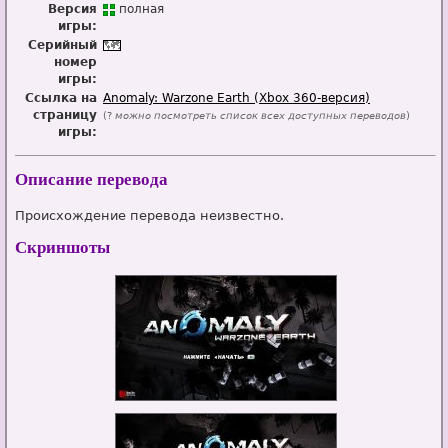
Версия
п
о
лная
игры:
Серийный
номер
игры:
Ссылка на
Anomaly: Warzone Earth (Xbox 360-версия)
страницу
(?
можно посмотреть список всех доступных переводов
)
игры:
Описание перевода
Происхождение перевода неизвестно.
Скриншоты