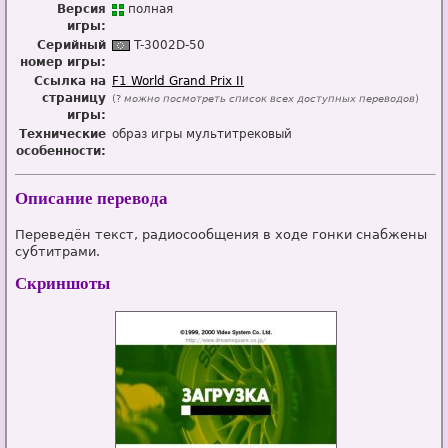
Версия
п
о
лная
игры:
Серийный
T-3002D-50
номер игры:
Ссылка на
F1 World Grand Prix II
страницу
(?
можно посмотреть список всех доступных переводов
)
игры:
Технические
образ игры мультитрековый
особенности:
Описание перевода
Переведён текст, радиосообщения в ходе гонки снабжены
субтитрами.
Скриншоты