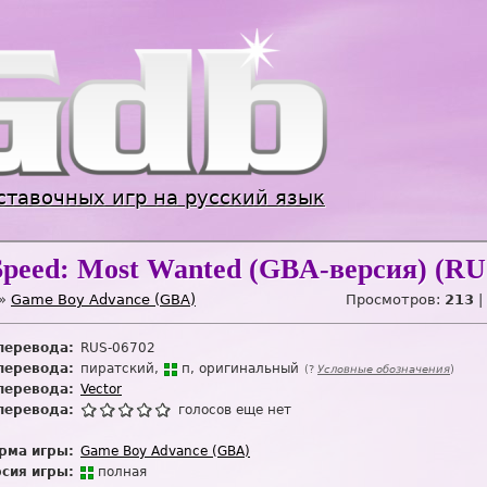
Jump to navigation
ставочных игр на русский язык
Speed: Most Wanted (GBA-версия) (RUS
»
Game Boy Advance (GBA)
Просмотров:
213
|
перевода:
RUS-06702
перевода:
пиратский
п
оригинальный
(?
Условные обозначения
)
перевода:
Vector
перевода:
голосов еще нет
рма игры:
Game Boy Advance (GBA)
сия игры:
п
о
лная