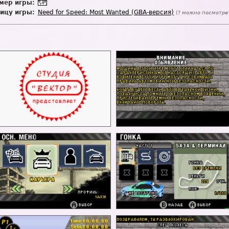
мер игры:
ицу игры:
Need for Speed: Most Wanted (GBA-версия)
(?
можно посмотрет