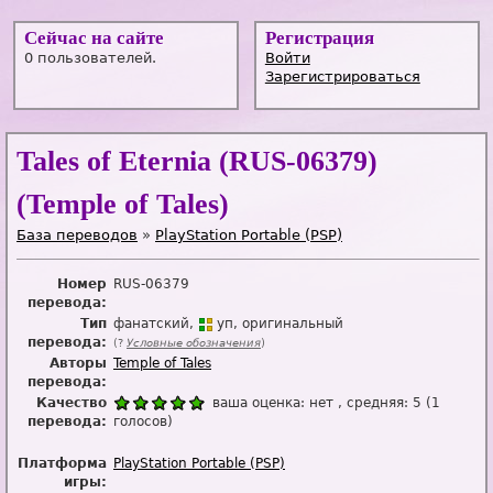
Сейчас на сайте
Регистрация
0 пользователей.
Войти
Зарегистрироваться
Tales of Eternia (RUS-06379)
(Temple of Tales)
База переводов
»
PlayStation Portable (PSP)
Номер
RUS-06379
перевода:
Тип
фанатский
уп
оригинальный
перевода:
(?
Условные обозначения
)
Авторы
Temple of Tales
перевода:
Качество
ваша оценка:
нет
, средняя:
5
(
1
перевода:
голосов)
Платформа
PlayStation Portable (PSP)
игры: