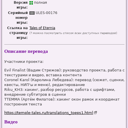
Версия
п
о
лная
игры:
Серийный
ULES-00176
номер
игры:
Ссылка на
Tales of Eternia
страницу
(?
можно посмотреть список всех доступных переводов
)
игры:
Описание перевода
Участники проекта:
Evil Finalist (Вадим Стрежов): руководство проекта, работа с
текстурами и видео, вставка контента
Coronel Karol (Каролина Лебедева): перевод (сюжет, сценки,
квесты, НИП'ы и меню), редактирование
Riku_KH3: хакинг, разбор ресурсов, работа с шрифтами,
внедрение субтитров в сценки
TTEMMA (Артём Филатов): хакинг окон рамок и координат
построения текста
https://temple-tales.ru/translations_toeps1.html
Видео