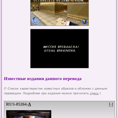
Известные издания данного перевода
(?
Список характеристик известных образов и обложек с данным
переводом. Подробнее про издания можно прочитать
здесь
.
)
RUS-05264-
A
[-]