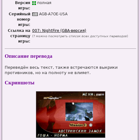
Версия
п
о
лная
игры:
Серийный
AGB-A7OE-USA
номер
игры:
Ссылка на
007: NightFire (GBA-версия)
страницу
(?
можно посмотреть список всех доступных переводов
)
игры:
Описание перевода
Переведён весь текст, также встречаются выкрики
противников, но на полноту не влияет.
Скриншоты