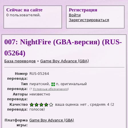
Сейчас на сайте
Регистрация
0 пользователей.
Войти
Зарегистрироваться
007: NightFire (GBA-версия) (RUS-
05264)
База переводов
»
Game Boy Advance (GBA)
Номер
RUS-05264
перевода:
Тип
пиратский
п
оригинальный
перевода:
(?
Условные обозначения
)
Авторы
неизвестно
перевода:
Качество
ваша оценка:
нет
, средняя:
4
(
2
перевода:
голосов)
Платформа
Game Boy Advance (GBA)
игры: