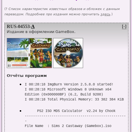
(?
Список характеристик известных образов и обложек с данным
переводом. Подробнее про издания можно прочитать
здесь
.
)
RUS-04553-
A
[-]
Издание в оформлении GameBox.
Отчёты программ
I 00:28:18 ImgBurn Version 2.5.8.0 started!

I 00:28:18 Microsoft Windows 8 Unknown x64 
Edition (0x000000BF) (6.2, Build 9200)

I 00:28:18 Total Physical Memory: 33 382 384 KiB  
-  Available: 23 226 792 KiB

W 00:28:18 Duplex Secure's SPTD driver can have a 
      PS2 ISO MD5 Calculator  v2.24 by Chook

detrimental effect on drive performance.

-------------------------------------------------
I 00:28:18 Initialising SPTI...

-

I 00:28:18 Searching for SCSI / ATAPI devices...

File Name  : Sims 2 Castaway (Gamebox).iso

I 00:28:18 -> Drive 1 - Info: ASUS SDRW-08D2S-U 
File Size  : 1 129 480 192
