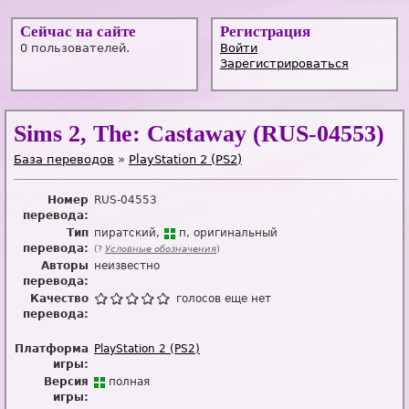
Сейчас на сайте
Регистрация
0 пользователей.
Войти
Зарегистрироваться
Sims 2, The: Castaway (RUS-04553)
База переводов
»
PlayStation 2 (PS2)
Номер
RUS-04553
перевода:
Тип
пиратский
п
оригинальный
перевода:
(?
Условные обозначения
)
Авторы
неизвестно
перевода:
Качество
голосов еще нет
перевода:
Платформа
PlayStation 2 (PS2)
игры:
Версия
п
о
лная
игры: