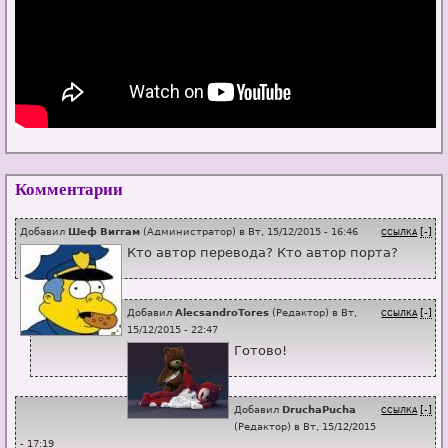
Комментарии
Добавил
Шеф Виггам
(
Администратор
) в
Вт, 15/12/2015 - 16:46
[-]
ССЫЛКА
Кто автор перевода? Кто автор порта?
Добавил
AlecsandroTores
(
Редактор
) в
Вт,
[-]
ССЫЛКА
15/12/2015 - 22:47
Готово!
Добавил
DruchaPucha
[-]
ССЫЛКА
(
Редактор
) в
Вт, 15/12/2015
- 17:19