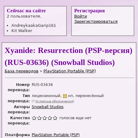
Сейчас на сайте
Регистрация
2 пользователя.
Войти
Зарегистрироваться
AndreykaakaGarip161
Kit Walker
Xyanide: Resurrection (PSP-версия)
(RUS-03636) (Snowball Studios)
База переводов
»
PlayStation Portable (PSP)
Номер
RUS-03636
перевода:
Тип
лицензионный
нп
перенесённый
перевода:
(?
Условные обозначения
)
Авторы
Snowball Studios
перевода:
Качество
голосов еще нет
перевода:
Платформа
PlayStation Portable (PSP)