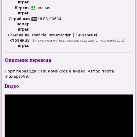
игры:
Версия
п
о
лная
игры:
Серийный
UL
E
S-00634
номер
игры:
Ссылка на
Xyanide: Resurrection (PSP-версия)
страницу
(?
можно посмотреть список всех доступных переводов
)
игры:
Описание перевода
Порт перевода с ПК комиксов в видео. Автор порта
muxapsb99.
Видео