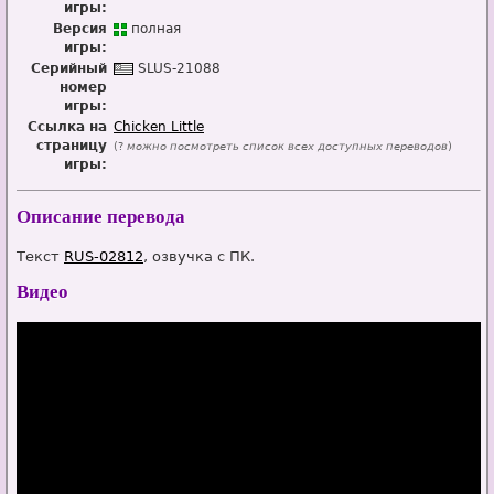
игры:
Версия
п
о
лная
игры:
Серийный
SL
U
S-21088
номер
игры:
Ссылка на
Chicken Little
страницу
(?
можно посмотреть список всех доступных переводов
)
игры:
Описание перевода
Текст
RUS-02812
, озвучка с ПК.
Видео