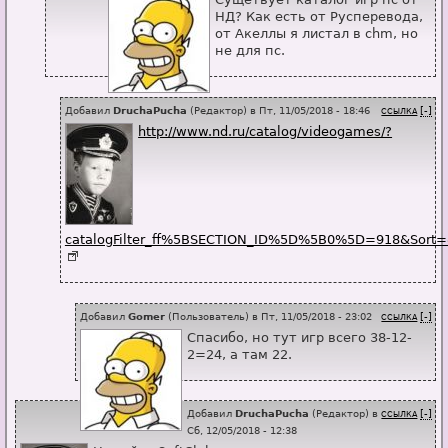
НД? Как есть от Русперевода,
от Акеллы я листал в chm, но
не для пс.
Добавил
DruchaPucha
(
Редактор
) в
Пт, 11/05/2018 - 18:46
[-]
ССЫЛКА
http://www.nd.ru/catalog/videogames/?
catalogFilter_ff%5BSECTION_ID%5D%5B0%5D=918&Sort
Добавил
Gomer
(
Пользователь
) в
Пт, 11/05/2018 - 23:02
[-]
ССЫЛКА
Спасибо, но тут игр всего 38-12-
2=24, а там 22.
Добавил
DruchaPucha
(
Редактор
) в
[-]
ССЫЛКА
Сб, 12/05/2018 - 12:38