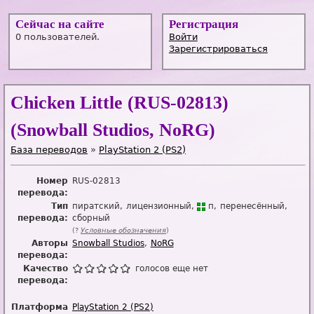
Сейчас на сайте
Регистрация
0 пользователей.
Войти
Зарегистрироваться
Chicken Little (RUS-02813)
(Snowball Studios, NoRG)
База переводов
»
PlayStation 2 (PS2)
Номер
RUS-02813
перевода:
Тип
пиратский
лицензионный
п
перенесённый
перевода:
сборный
(?
Условные обозначения
)
Авторы
Snowball Studios
NoRG
перевода:
Качество
голосов еще нет
перевода:
Платформа
PlayStation 2 (PS2)