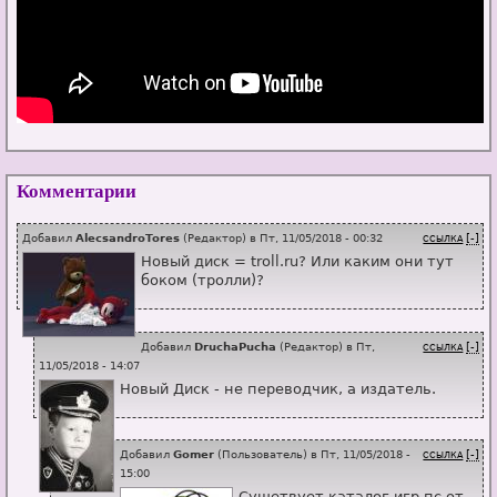
Комментарии
Добавил
AlecsandroTores
(
Редактор
) в
Пт, 11/05/2018 - 00:32
[-]
ССЫЛКА
Новый диск = troll.ru? Или каким они тут
боком (тролли)?
Добавил
DruchaPucha
(
Редактор
) в
Пт,
[-]
ССЫЛКА
11/05/2018 - 14:07
Новый Диск - не переводчик, а издатель.
Добавил
Gomer
(
Пользователь
) в
Пт, 11/05/2018 -
[-]
ССЫЛКА
15:00
Сущетвует каталог игр пс от