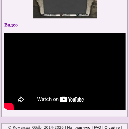
Видео
© Команда RGdb, 2014-2026 |
На главную
|
FAQ
|
О сайте
|