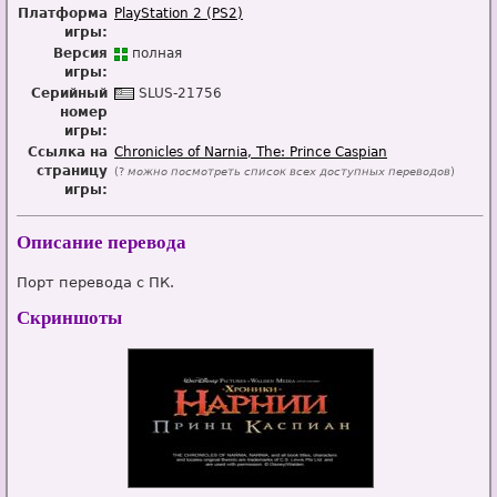
Платформа
PlayStation 2 (PS2)
игры:
Версия
п
о
лная
игры:
Серийный
SL
U
S-21756
номер
игры:
Ссылка на
Chronicles of Narnia, The: Prince Caspian
страницу
(?
можно посмотреть список всех доступных переводов
)
игры:
Описание перевода
Порт перевода с ПК.
Скриншоты