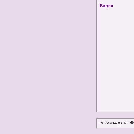
Видео
© Команда RGdb,