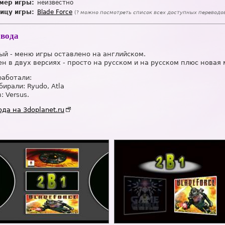
мер игры:
неизвестно
ицу игры:
Blade Force
(?
можно посмотреть список всех доступных переводо
евода
й - меню игры оставлено на английском.
н в двух версиях - просто на русском и на русском плюс новая 
работали:
бирали: Ryudo, Atla
: Versus.
да на 3doplanet.ru