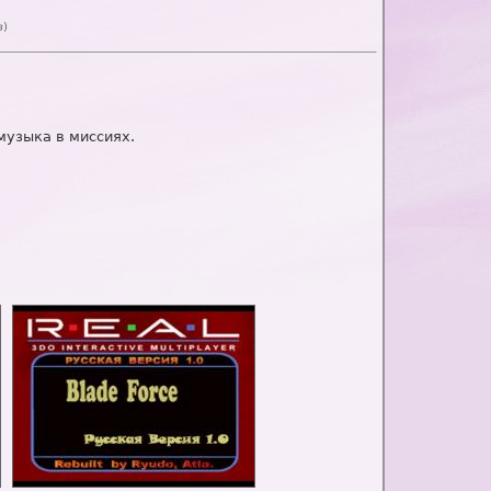
в
)
музыка в миссиях.