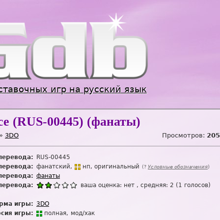
Jump to navigation
ставочных игр на русский язык
ce (RUS-00445) (фанаты)
»
3DO
Просмотров:
205
перевода:
RUS-00445
перевода:
фанатский
нп
оригинальный
(?
Условные обозначения
)
перевода:
фанаты
перевода:
ваша оценка:
нет
, средняя:
2
(
1
голосов)
рма игры:
3DO
сия игры:
п
о
лная
мод/хак