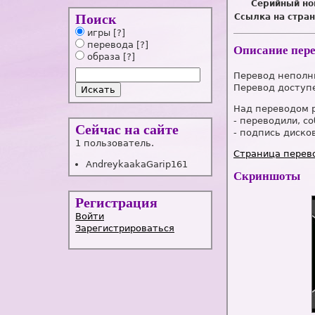
Серийный но
Поиск
Ссылка на стран
игры
[?]
перевода
[?]
Описание пер
образа
[?]
Перевод неполны
Перевод доступе
Над переводом 
- переводили, со
Сейчас на сайте
- подпись дисков
1 пользователь.
Страница перево
AndreykaakaGarip161
Скриншоты
Регистрация
Войти
Зарегистрироваться