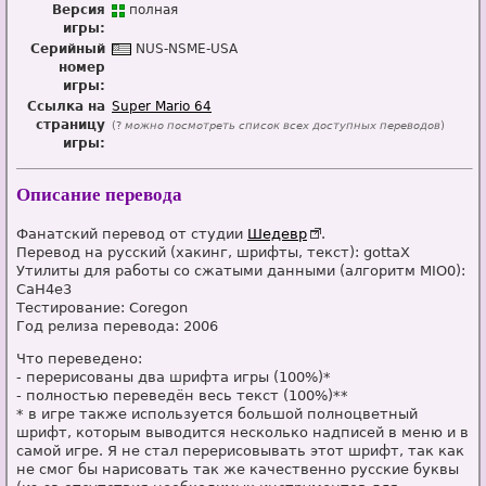
Версия
п
о
лная
игры:
Серийный
NUS-NSME-USA
номер
игры:
Ссылка на
Super Mario 64
страницу
(?
можно посмотреть список всех доступных переводов
)
игры:
Описание перевода
Фанатский перевод от студии
Шедевр
.
Перевод на русский (хакинг, шрифты, текст): gottaX
Утилиты для работы со сжатыми данными (алгоритм MIO0):
CaH4e3
Тестирование: Coregon
Год релиза перевода: 2006
Что переведено:
- перерисованы два шрифта игры (100%)*
- полностью переведён весь текст (100%)**
* в игре также используется большой полноцветный
шрифт, которым выводится несколько надписей в меню и в
самой игре. Я не стал перерисовывать этот шрифт, так как
не смог бы нарисовать так же качественно русские буквы