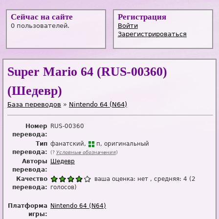
Сейчас на сайте
Регистрация
0 пользователей.
Войти
Зарегистрироваться
Super Mario 64 (RUS-00360)
(Шедевр)
База переводов
»
Nintendo 64 (N64)
Номер
RUS-00360
перевода:
Тип
фанатский
п
оригинальный
перевода:
(?
Условные обозначения
)
Авторы
Шедевр
перевода:
Качество
ваша оценка:
нет
, средняя:
4
(
2
перевода:
голосов)
Платформа
Nintendo 64 (N64)
игры: